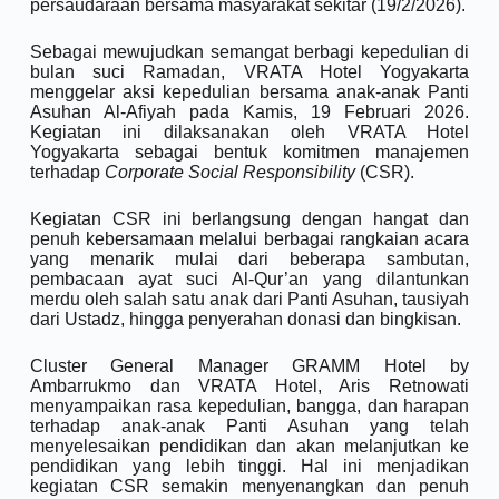
persaudaraan bersama masyarakat sekitar (19/2/2026).
Sebagai mewujudkan semangat berbagi kepedulian di
bulan suci Ramadan, VRATA Hotel Yogyakarta
menggelar aksi kepedulian bersama anak-anak Panti
Asuhan Al-Afiyah pada Kamis, 19 Februari 2026.
Kegiatan ini dilaksanakan oleh VRATA Hotel
Yogyakarta sebagai bentuk komitmen manajemen
terhadap
Corporate Social Responsibility
(CSR).
Kegiatan CSR ini berlangsung dengan hangat dan
penuh kebersamaan melalui berbagai rangkaian acara
yang menarik mulai dari beberapa sambutan,
pembacaan ayat suci Al-Qur’an yang dilantunkan
merdu oleh salah satu anak dari Panti Asuhan, tausiyah
dari Ustadz, hingga penyerahan donasi dan bingkisan.
Cluster General Manager GRAMM Hotel by
Ambarrukmo dan VRATA Hotel, Aris Retnowati
menyampaikan rasa kepedulian, bangga, dan harapan
terhadap anak-anak Panti Asuhan yang telah
menyelesaikan pendidikan dan akan melanjutkan ke
pendidikan yang lebih tinggi. Hal ini menjadikan
kegiatan CSR semakin menyenangkan dan penuh